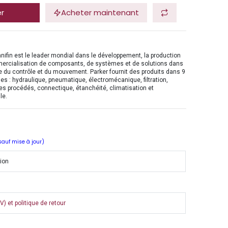
er
Acheter maintenant
nifin est le leader mondial dans le développement, la production
mercialisation de composants, de systèmes et de solutions dans
 du contrôle et du mouvement. Parker fournit des produits dans 9
es : hydraulique, pneumatique, électromécanique, filtration,
es procédés, connectique, étanchéité, climatisation et
le.
 sauf mise à jour)
tion
) et politique de retour