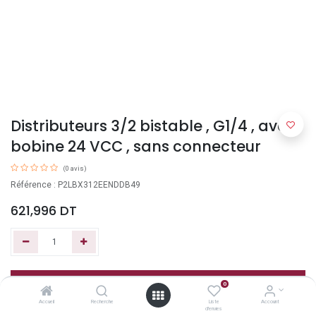
Distributeurs 3/2 bistable , G1/4 , avec
bobine 24 VCC , sans connecteur
(0 avis)
Référence : P2LBX312EENDDB49
621,996
DT
Ajouter au panier
0
Accueil
Recherche
Liste
Account
d'envies