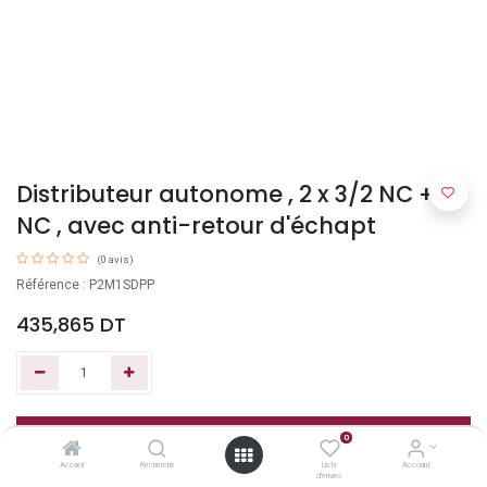
Distributeur autonome , 2 x 3/2 NC +
NC , avec anti-retour d'échapt
(0 avis)
Référence : P2M1SDPP
435,865
DT
Ajouter au panier
0
Accueil
Recherche
Liste
Account
d'envies