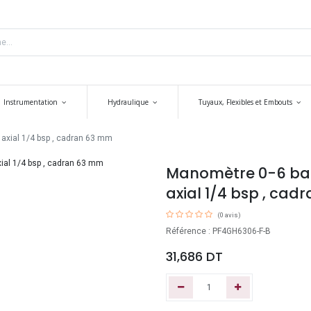
Instrumentation
Hydraulique
Tuyaux, Flexibles et Embouts
axial 1/4 bsp , cadran 63 mm
Manomètre 0-6 bar
axial 1/4 bsp , ca
(0 avis)
Référence : PF4GH6306-F-B
31,686
DT