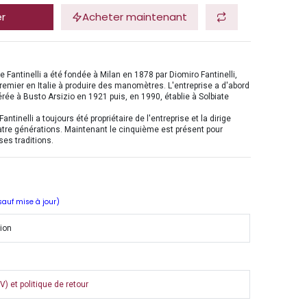
er
Acheter maintenant
se Fantinelli a été fondée à Milan en 1878 par Diomiro Fantinelli,
 premier en Italie à produire des manomètres. L'entreprise a d'abord
érée à Busto Arsizio en 1921 puis, en 1990, établie à Solbiate
Fantinelli a toujours été propriétaire de l'entreprise et la dirige
tre générations. Maintenant le cinquième est présent pour
ses traditions.
 sauf mise à jour)
tion
) et politique de retour