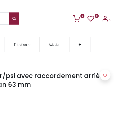
0
0
Filtration
Aviation
/psi avec raccordement arrière
dran 63 mm