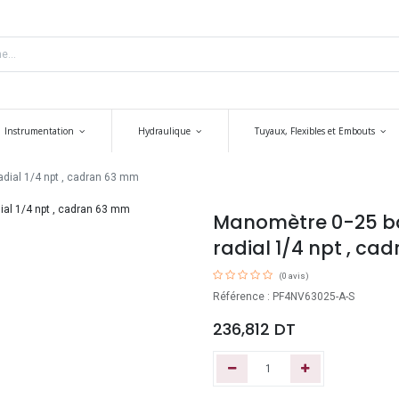
Instrumentation
Hydraulique
Tuyaux, Flexibles et Embouts
dial 1/4 npt , cadran 63 mm
Manomètre 0-25 ba
radial 1/4 npt , c
(0 avis)
Référence : PF4NV63025-A-S
236,812
DT