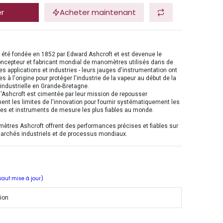
er
Acheter maintenant
 été fondée en 1852 par Edward Ashcroft et est devenue le
oncepteur et fabricant mondial de manomètres utilisés dans de
 applications et industries - leurs jauges d'instrumentation ont
s à l'origine pour protéger l'industrie de la vapeur au début de la
 industrielle en Grande-Bretagne.
d'Ashcroft est cimentée par leur mission de repousser
t les limites de l'innovation pour fournir systématiquement les
s et instruments de mesure les plus fiables au monde.
tres Ashcroft offrent des performances précises et fiables sur
marchés industriels et de processus mondiaux.
 sauf mise à jour)
tion