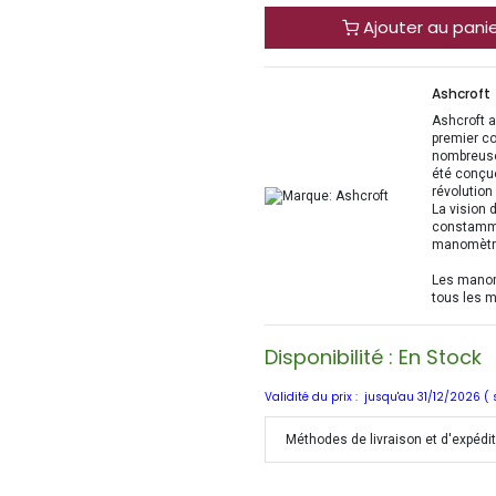
Ajouter au pani
Ashcroft
Ashcroft a
premier c
nombreuses
été conçue
révolution
La vision 
constammen
manomètre
Les manomè
tous les 
Disponibilité : En Stock
Validité du prix : jusqu'au 31/12/2026 (
Méthodes de livraison et d'expédi