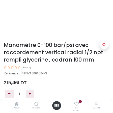
Manomètre 0-100 bar/psi avec
raccordement vertical radial 1/2 npt
rempli glycerine , cadran 100 mm
(0 avis)
Référence : PF8NV1000100-F-S
215,461
DT
0
Ajouter au panier
Accueil
Recherche
Liste
Account
d'envies