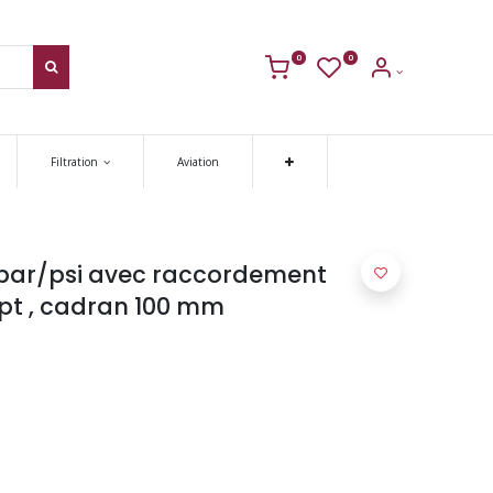
0
0
Filtration
Aviation
bar/psi avec raccordement
 npt , cadran 100 mm