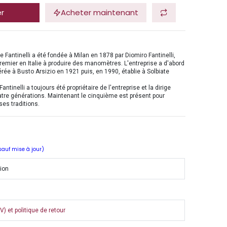
er
Acheter maintenant
se Fantinelli a été fondée à Milan en 1878 par Diomiro Fantinelli,
 premier en Italie à produire des manomètres. L'entreprise a d'abord
érée à Busto Arsizio en 1921 puis, en 1990, établie à Solbiate
Fantinelli a toujours été propriétaire de l'entreprise et la dirige
tre générations. Maintenant le cinquième est présent pour
ses traditions.
 sauf mise à jour)
tion
) et politique de retour