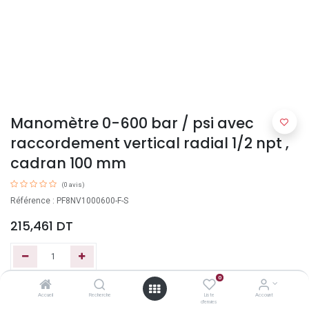
Manomètre 0-600 bar / psi avec
raccordement vertical radial 1/2 npt ,
cadran 100 mm
(0 avis)
Référence : PF8NV1000600-F-S
215,461
DT
0
Ajouter au panier
Accueil
Recherche
Liste
Account
d'envies