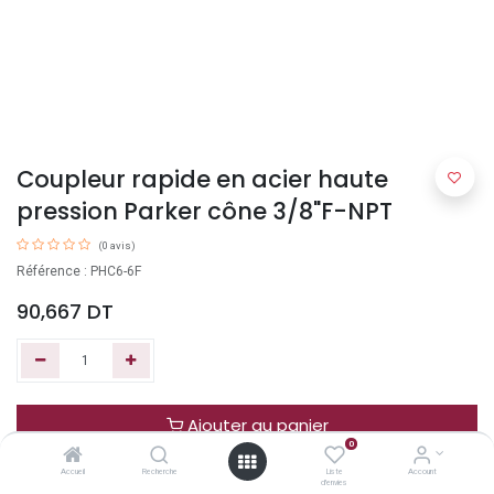
Coupleur rapide en acier haute
pression Parker cône 3/8"F-NPT
(0 avis)
Référence : PHC6-6F
90,667
DT
Ajouter au panier
0
Accueil
Recherche
Liste
Account
Acheter maintenant
d'envies