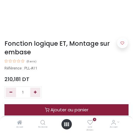
Fonction logique ET, Montage sur
embase
(0 avis)
Référence : PLL-A11
210,181
DT
Ajouter au panier
0
Acheter maintenant
Accueil
Recherche
Liste
Account
d'envies