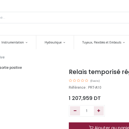
Instrumentation
Hydraulique
Tuyaux, Flexibles et Embouts
ive
Relais temporisé rég
(0 avis)
Référence : PRT-A10
1 207,959
DT
Ajouter au pani