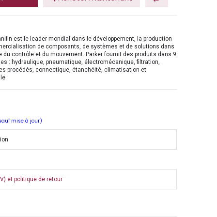
nifin est le leader mondial dans le développement, la production
mercialisation de composants, de systèmes et de solutions dans
 du contrôle et du mouvement. Parker fournit des produits dans 9
es : hydraulique, pneumatique, électromécanique, filtration,
es procédés, connectique, étanchéité, climatisation et
le.
 sauf mise à jour)
tion
) et politique de retour