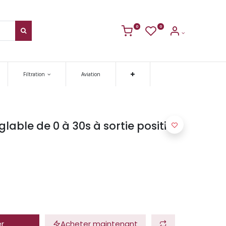
0
0
Filtration
Aviation
lable de 0 à 30s à sortie positive
er
Acheter maintenant