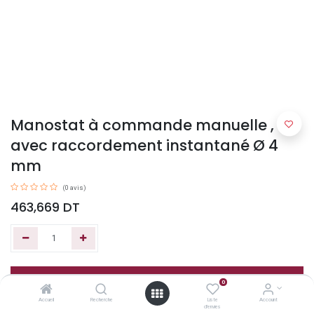
Manostat à commande manuelle ,
avec raccordement instantané Ø 4
mm
(0 avis)
463,669
DT
Ajouter au panier
0
Accueil
Recherche
Liste
Account
d'envies