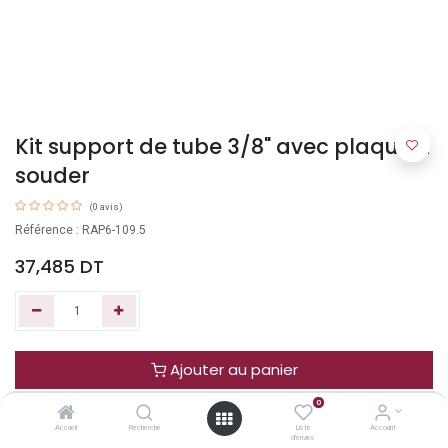
Kit support de tube 3/8" avec plaque à
souder
(0 avis)
Référence : RAP6-109.5
37,485
DT
Ajouter au panier
0
Acheter maintenant
Accueil
Recherche
Liste
Account
d'envies