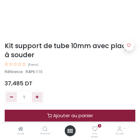
Kit support de tube 10mm avec plaque
à souder
(0 avis)
Référence : RAP6-110
37,485
DT
Ajouter au panier
0
Acheter maintenant
Accueil
Recherche
Liste
Account
d'envies