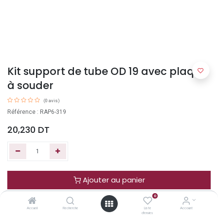
Kit support de tube OD 19 avec plaque
à souder
(0 avis)
Référence : RAP6-319
20,230
DT
Ajouter au panier
0
Acheter maintenant
Accueil
Recherche
Liste
Account
d'envies