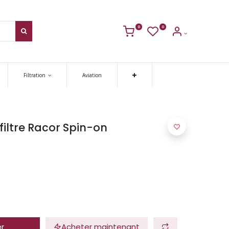
0
0
Filtration
Aviation
iltre Racor Spin-on
er
Acheter maintenant