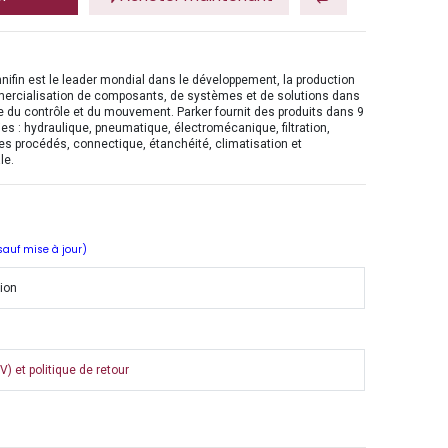
nifin est le leader mondial dans le développement, la production
mercialisation de composants, de systèmes et de solutions dans
 du contrôle et du mouvement. Parker fournit des produits dans 9
es : hydraulique, pneumatique, électromécanique, filtration,
es procédés, connectique, étanchéité, climatisation et
le.
 sauf mise à jour)
tion
) et politique de retour