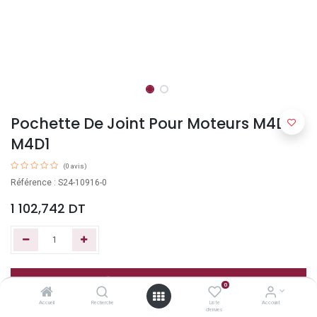
Pochette De Joint Pour Moteurs M4D-
M4D1
(0 avis)
Référence : S24-10916-0
1 102,742
DT
Ajouter au panier
0
Accueil
Recherche
Liste
Account
d'envies