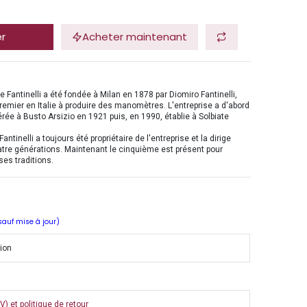
er
Acheter maintenant
se Fantinelli a été fondée à Milan en 1878 par Diomiro Fantinelli,
 premier en Italie à produire des manomètres. L'entreprise a d'abord
érée à Busto Arsizio en 1921 puis, en 1990, établie à Solbiate
Fantinelli a toujours été propriétaire de l'entreprise et la dirige
tre générations. Maintenant le cinquième est présent pour
ses traditions.
 sauf mise à jour)
tion
) et politique de retour