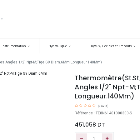
Instrumentation
Hydraulique
Tuyaux, Flexibles et Embouts
es Angles 1/2" Npt-M;Tige G9 Diam.6Mm Longueur.140Mm)
Thermomètre(St.St
Angles 1/2" Npt-M
Longueur.140Mm)
(0 avis)
Référence : TE8N61401000300-S
451,058
DT