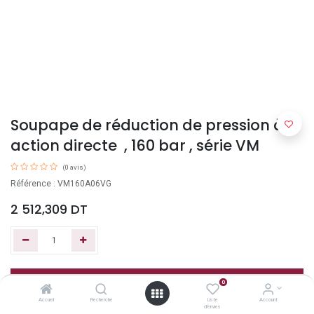
Soupape de réduction de pression à
action directe , 160 bar , série VM
(0 avis)
Référence : VM160A06VG
2 512,309
DT
Ajouter au panier
0
Accueil
Recherche
Liste
Account
d'envies