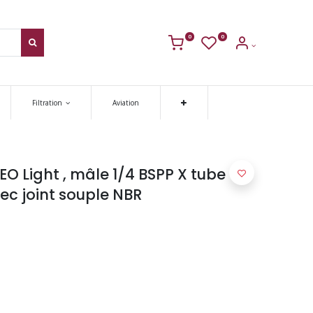
0
0
Filtration
Aviation
O Light , mâle 1/4 BSPP X tube OD
vec joint souple NBR