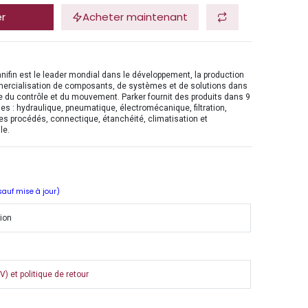
er
Acheter maintenant
nifin est le leader mondial dans le développement, la production
mercialisation de composants, de systèmes et de solutions dans
 du contrôle et du mouvement. Parker fournit des produits dans 9
es : hydraulique, pneumatique, électromécanique, filtration,
es procédés, connectique, étanchéité, climatisation et
le.
 sauf mise à jour)
tion
) et politique de retour