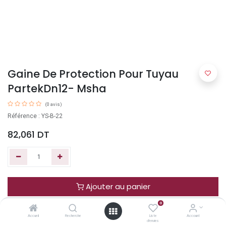
Gaine De Protection Pour Tuyau
PartekDn12- Msha
(0 avis)
Référence : YS-B-22
82,061
DT
Ajouter au panier
0
Acheter maintenant
Accueil
Recherche
Liste
Account
d'envies