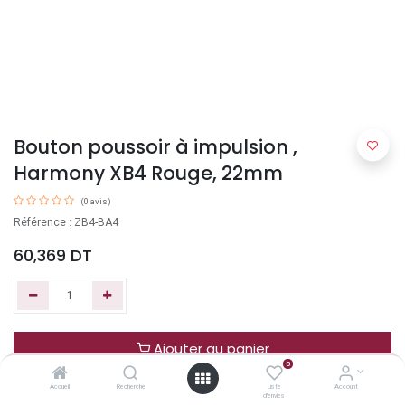
Bouton poussoir à impulsion ,
Harmony XB4 Rouge, 22mm
(0 avis)
Référence : ZB4-BA4
60,369
DT
Ajouter au panier
0
Accueil
Recherche
Liste
Account
Acheter maintenant
d'envies