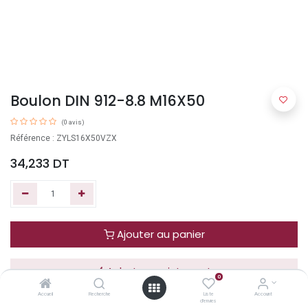
Boulon DIN 912-8.8 M16X50
(0 avis)
Référence : ZYLS16X50VZX
34,233
DT
Ajouter au panier
Acheter maintenant
0
Accueil
Recherche
Liste
Account
d'envies