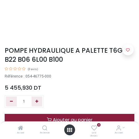
POMPE HYDRAULIQUE A PALETTE T6GCC
B22 B06 6L00 B100
(0 avis)
Référence : 054-46775-000
5 455,930
DT
Ajouter au panier
0
Accueil
Recherche
Liste
Account
Acheter maintenant
d'envies