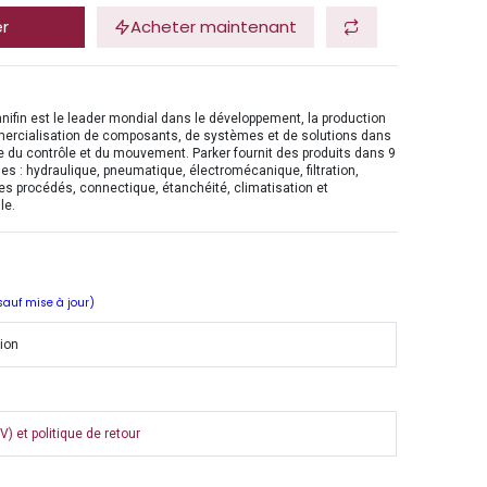
er
Acheter maintenant
nifin est le leader mondial dans le développement, la production
mercialisation de composants, de systèmes et de solutions dans
 du contrôle et du mouvement. Parker fournit des produits dans 9
es : hydraulique, pneumatique, électromécanique, filtration,
es procédés, connectique, étanchéité, climatisation et
le.
 sauf mise à jour)
tion
) et politique de retour