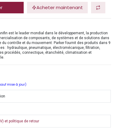
er
Acheter maintenant
nifin est le leader mondial dans le développement, la production
mercialisation de composants, de systèmes et de solutions dans
 du contrôle et du mouvement. Parker fournit des produits dans 9
es : hydraulique, pneumatique, électromécanique, filtration,
es procédés, connectique, étanchéité, climatisation et
le.
 sauf mise à jour)
tion
) et politique de retour