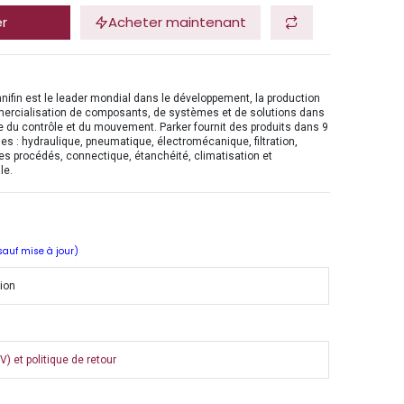
er
Acheter maintenant
nifin est le leader mondial dans le développement, la production
mercialisation de composants, de systèmes et de solutions dans
 du contrôle et du mouvement. Parker fournit des produits dans 9
es : hydraulique, pneumatique, électromécanique, filtration,
es procédés, connectique, étanchéité, climatisation et
le.
 sauf mise à jour)
tion
) et politique de retour