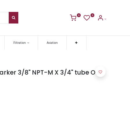
0
0
Filtration
Aviation
rker 3/8" NPT-M X 3/4" tube O.D ,