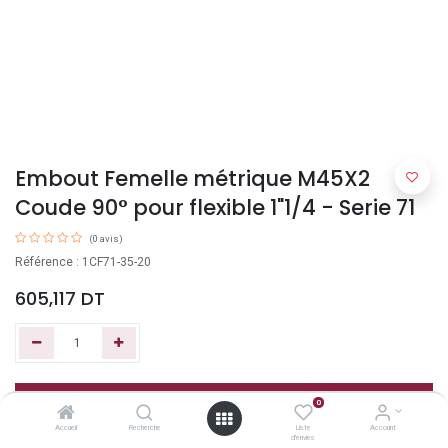
Embout Femelle métrique M45X2
Coude 90° pour flexible 1"1/4 - Serie 71
(0 avis)
Référence : 1CF71-35-20
605,117
DT
Ajouter au panier
0
Accueil
Recherche
Liste
Account
d'envies