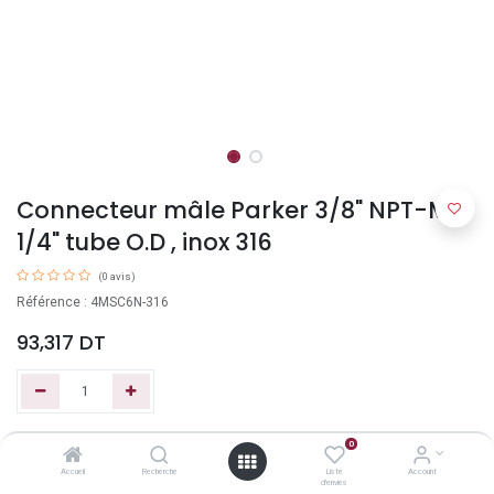
Connecteur mâle Parker 3/8" NPT-M X
1/4" tube O.D , inox 316
(0 avis)
Référence : 4MSC6N-316
93,317
DT
0
Ajouter au panier
Accueil
Recherche
Liste
Account
d'envies