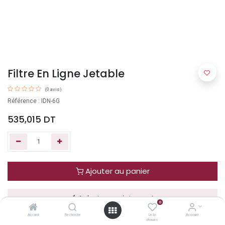
Filtre En Ligne Jetable
(0 avis)
Référence : IDN-6G
535,015
DT
Ajouter au panier
Acheter maintenant
0
Accueil
Recherche
Liste
Account
d'envies