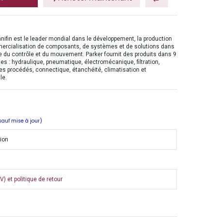
nifin est le leader mondial dans le développement, la production
mercialisation de composants, de systèmes et de solutions dans
 du contrôle et du mouvement. Parker fournit des produits dans 9
es : hydraulique, pneumatique, électromécanique, filtration,
es procédés, connectique, étanchéité, climatisation et
le.
 sauf mise à jour)
tion
) et politique de retour