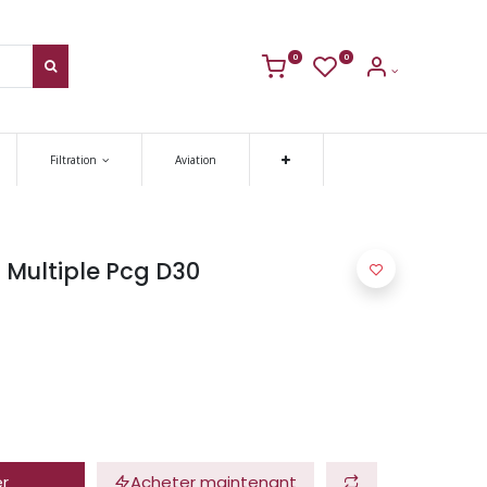
0
0
Filtration
Aviation
 Multiple Pcg D30
er
Acheter maintenant