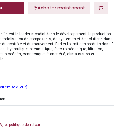
er
Acheter maintenant
nifin est le leader mondial dans le développement, la production
mercialisation de composants, de systèmes et de solutions dans
 du contrôle et du mouvement. Parker fournit des produits dans 9
es : hydraulique, pneumatique, électromécanique, filtration,
es procédés, connectique, étanchéité, climatisation et
le.
 sauf mise à jour)
tion
) et politique de retour