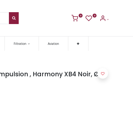
0
0
Filtration
Aviation
impulsion , Harmony XB4 Noir, Ø