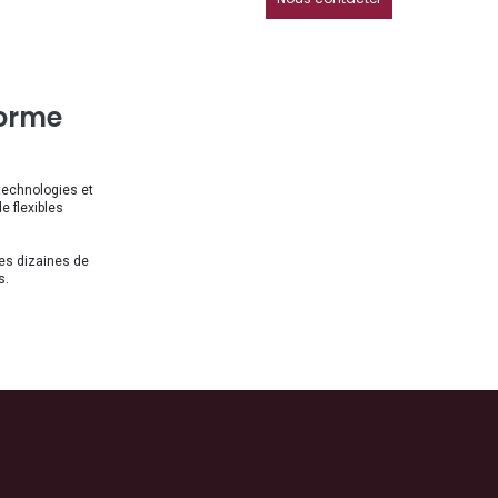
norme
 technologies et
 flexibles
des dizaines de
s.