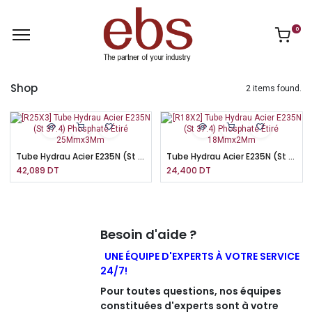
0
Shop
2 items found.
Tube Hydrau Acier E235N (St 37.4) Phosphaté Étiré 25Mmx3Mm
Tube Hydrau Acier E235N (St 37.4) Phosphaté Étiré 18Mmx2Mm
42,089
DT
24,400
DT
Besoin d'aide ?
UNE ÉQUIPE D'EXPERTS À VOTRE SERVICE
24/7!
Pour toutes questions, nos équipes
constituées d'experts sont à votre