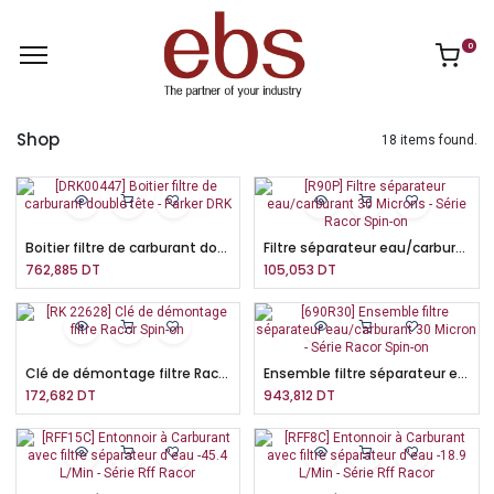
0
Shop
18 items found.
Boitier filtre de carburant double tête - Parker DRK
Filtre séparateur eau/carburant 30 Microns - Série Racor Spin-on
762,885
DT
105,053
DT
Clé de démontage filtre Racor Spin-on
Ensemble filtre séparateur eau/carburant 30 Micron - Série Racor Spin-on
172,682
DT
943,812
DT