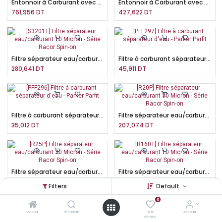
Entonnoir à Carburant avec filtre séparateur d'eau -45.4 L/Min - Série Rff Racor
Entonnoir à Carburant avec filtre séparateur d'eau -18.9 L/Min - Série Rff Racor
761,956
DT
427,622
DT
Filtre séparateur eau/carburant 10 Micron - Série Racor Spin-on
Filtre à carburant séparateur d'eau - Parker Parfit
280,641
DT
45,911
DT
Filtre à carburant séparateur d'eau - Parker Parfit
Filtre séparateur eau/carburant 30 Micron - Série Racor Spin-on
35,012
DT
207,074
DT
Filtre séparateur eau/carburant 30 Micron - Série Racor Spin-on
Filtre séparateur eau/carburant 10 Micron - Série Racor Spin-on
228,808
DT
232,883
DT
Filters
Default
0
Accueil
Recherche
Liste
Account
d'envies