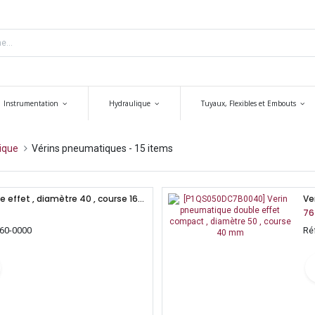
Instrumentation
Hydraulique
Tuyaux, Flexibles et Embouts
ique
Vérins pneumatiques
- 15 items
Vérin pneumatique double effet , diamètre 40 , course 160 mm , ISO 15552, lisse
76
160-0000
Ré