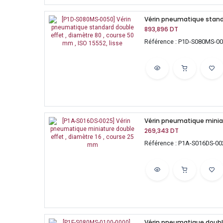
893,896
DT
Référence : P1D-S080MS-0
269,343
DT
Référence : P1A-S016DS-00