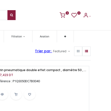
0
0
Filtration
Aviation
Trier par:
Featured
Verin pneumatique double effet compact , diamètre 50 , course 40 mm
7,423
DT
férence : P1QS050DC7B0040