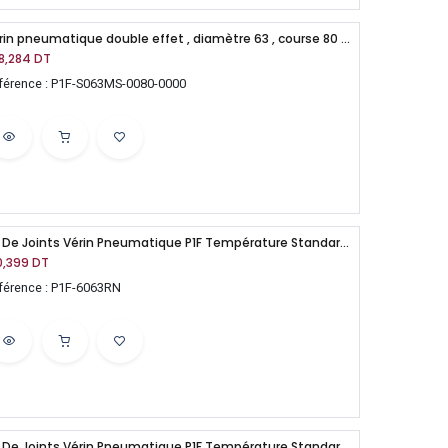
Vérin pneumatique double effet , diamètre 63 , course 80 mm , ISO 15552, lisse
8,284
DT
férence : P1F-S063MS-0080-0000
Kit De Joints Vérin Pneumatique P1F Température Standard D63
0,399
DT
férence : P1F-6063RN
Kit De Joints Vérin Pneumatique P1F Température Standard D50