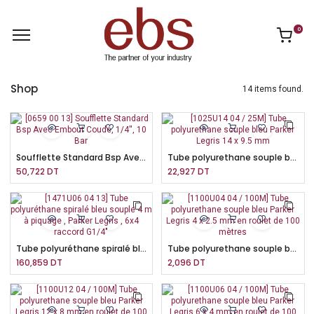
0
Shop
14 items found.
Soufflette Standard Bsp Avec Embout Coudé, 1/4'', 10 Bar
Tube polyurethane souple bleu Parker Legris 14 x 9.5 mm
50,722
DT
22,927
DT
Tube polyuréthane spiralé bleu souple 4 m à piquage , Parker Legris , 6x4 raccord G1/4"
Tube polyurethane souple bleu Parker Legris 4 x 2.5 mm en roulet de 100 mètres
160,859
DT
2,096
DT