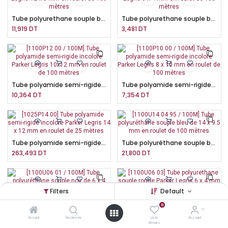
Tube polyurethane souple bleu Parker Legris 12 x 8 mm en roulet de 100 mètres
Tube polyurethane souple bleu Parker Legris 6 x 4 mm en roulet de 100 mètres
11,919
DT
3,481
DT
Tube polyamide semi-rigide incolore Parker Legris 10x12 mm en roulet de 100 mètres
Tube polyamide semi-rigide incolore Parker Legris 8 x 10 mm en roulet de 100 mètres
10,364
DT
7,354
DT
Tube polyamide semi-rigide incolore Parker Legris 14 x 12 mm en roulet de 25 mètres
Tube polyuréthane souple bleu de 14 x 9.5 mm en roulet de 100 mètres
263,493
DT
21,800
DT
Filters
Default
Tube polyuréthane souple noir de 6 x 4 mm en roulet de 100 mètres
Tube polyurethane souple rouge Parker Legris 6 x 4 mm en roulet de 100 mètres
0
3,513
DT
371,583
DT
Accueil
Recherche
Liste
Account
d'envies