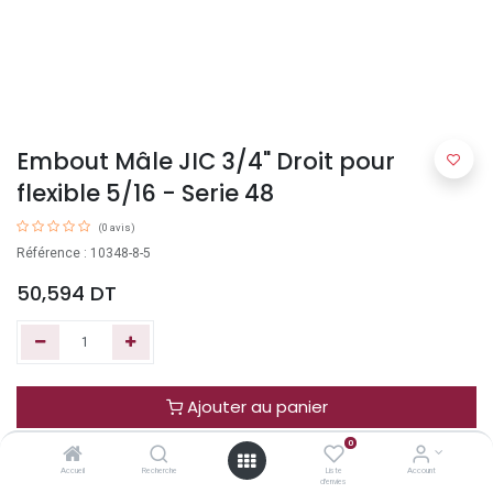
Embout Mâle JIC 3/4" Droit pour
flexible 5/16 - Serie 48
(0 avis)
Référence : 10348-8-5
50,594
DT
Ajouter au panier
0
Acheter maintenant
Accueil
Recherche
Liste
Account
d'envies