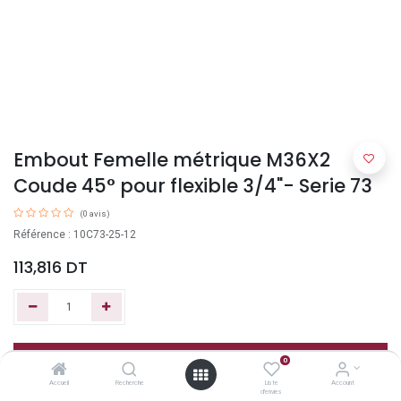
Embout Femelle métrique M36X2
Coude 45° pour flexible 3/4"- Serie 73
(0 avis)
Référence : 10C73-25-12
113,816
DT
Ajouter au panier
0
Accueil
Recherche
Liste
Account
d'envies