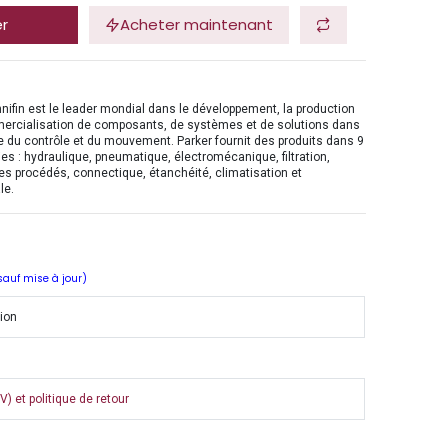
er
Acheter maintenant
nifin est le leader mondial dans le développement, la production
mercialisation de composants, de systèmes et de solutions dans
 du contrôle et du mouvement. Parker fournit des produits dans 9
es : hydraulique, pneumatique, électromécanique, filtration,
es procédés, connectique, étanchéité, climatisation et
le.
 sauf mise à jour)
tion
) et politique de retour