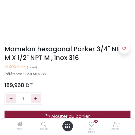
Mamelon hexagonal Parker 3/4" NPT-
M X 1/2" NPT M , inox 316
(0 avis)
Référence : 12-8 MHN-SS
189,968
DT
Ajouter au panier
0
Accueil
Recherche
Liste
Account
Acheter maintenant
d'envies