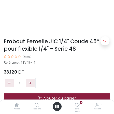
Embout Femelle JIC 1/4" Coude 45°
pour flexible 1/4" - Serie 48
(0 avis)
Référence : 13V48-4-4
33,120
DT
Ajouter au panier
0
Accueil
Recherche
Liste
Account
Acheter maintenant
d'envies