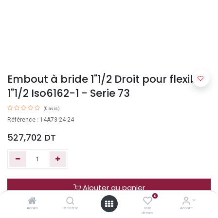
Embout à bride 1"1/2 Droit pour flexible
1"1/2 Iso6162-1 - Serie 73
(0 avis)
Référence : 14A73-24-24
527,702
DT
Ajouter au panier
0
Accueil
Recherche
Liste
Account
Acheter maintenant
d'envies