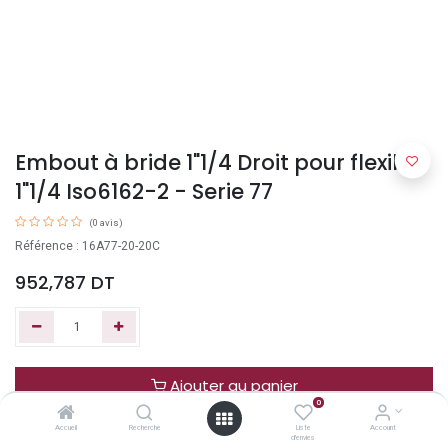
Embout à bride 1"1/4 Droit pour flexible
1"1/4 Iso6162-2 - Serie 77
(0 avis)
Référence : 16A77-20-20C
952,787
DT
Ajouter au panier
0
Accueil
Recherche
Liste
Account
Acheter maintenant
d'envies