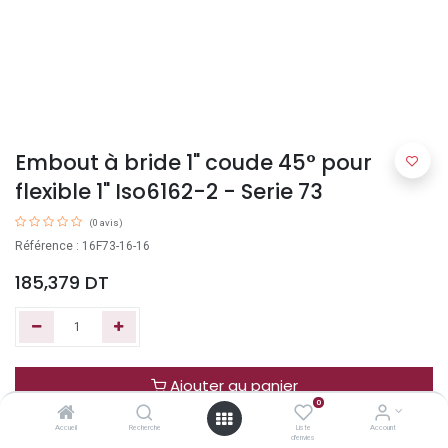
Embout à bride 1" coude 45° pour
flexible 1" Iso6162-2 - Serie 73
(0 avis)
Référence : 16F73-16-16
185,379
DT
Ajouter au panier
0
Accueil
Recherche
Liste
Account
Acheter maintenant
d'envies