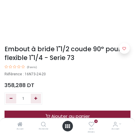
Embout à bride 1"1/2 coude 90° pour
flexible 1"1/4 - Serie 73
(0 avis)
Référence : 16N73-24-20
358,288
DT
Ajouter au panier
0
Accueil
Recherche
Liste
Account
Acheter maintenant
d'envies