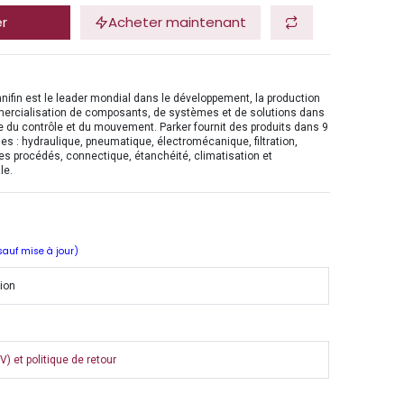
er
Acheter maintenant
nifin est le leader mondial dans le développement, la production
mercialisation de composants, de systèmes et de solutions dans
 du contrôle et du mouvement. Parker fournit des produits dans 9
es : hydraulique, pneumatique, électromécanique, filtration,
es procédés, connectique, étanchéité, climatisation et
le.
 sauf mise à jour)
tion
) et politique de retour