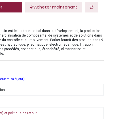
er
Acheter maintenant
nifin est le leader mondial dans le développement, la production
mercialisation de composants, de systèmes et de solutions dans
 du contrôle et du mouvement. Parker fournit des produits dans 9
es : hydraulique, pneumatique, électromécanique, filtration,
es procédés, connectique, étanchéité, climatisation et
le.
 sauf mise à jour)
tion
) et politique de retour