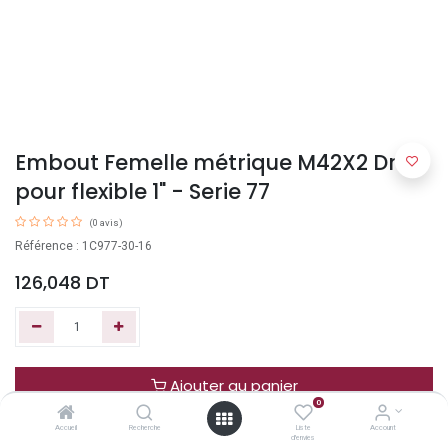
Embout Femelle métrique M42X2 Droit
pour flexible 1" - Serie 77
(0 avis)
Référence : 1C977-30-16
126,048
DT
Ajouter au panier
0
Accueil
Recherche
Liste
Account
Acheter maintenant
d'envies