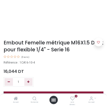
Embout Femelle métrique M16X1.5 Droit
pour flexible 1/4" - Serie 16
(0 avis)
Référence : 1CA16-10-4
16,044
DT
Ajouter au panier
0
Accueil
Recherche
Liste
Account
d'envies